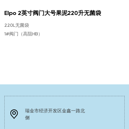
Elpo 2英寸阀门大号果泥220升无菌袋
220L无菌袋
1#阀门（高阻HB）
瑞金市经济开发区金鑫一路北
侧